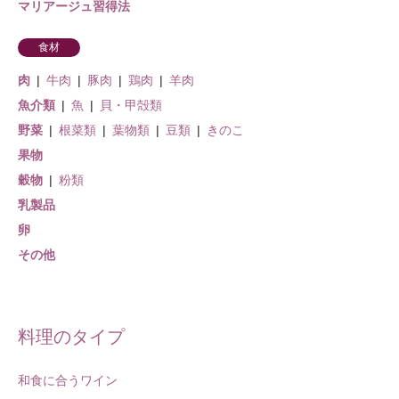
マリアージュ習得法
食材
肉
牛肉
豚肉
鶏肉
羊肉
魚介類
魚
貝・甲殻類
野菜
根菜類
葉物類
豆類
きのこ
果物
穀物
粉類
乳製品
卵
その他
料理のタイプ
和食に合うワイン