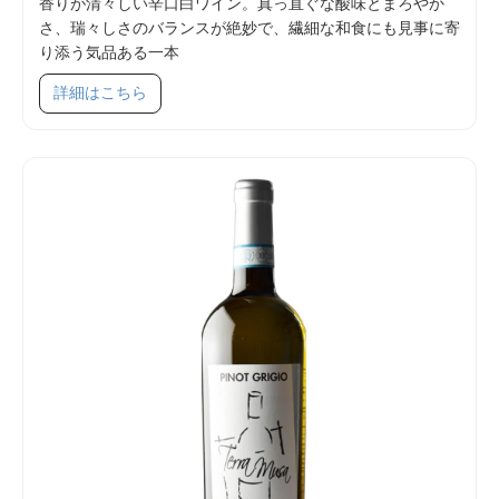
香りが清々しい辛口白ワイン。真っ直ぐな酸味とまろやか
さ、瑞々しさのバランスが絶妙で、繊細な和食にも見事に寄
り添う気品ある一本
SKU 37006
詳細はこちら