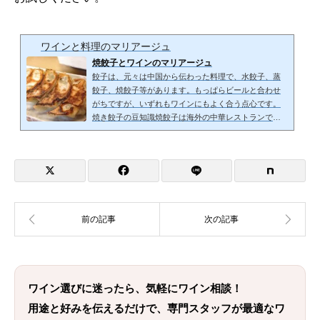
ワインと料理のマリアージュ
焼餃子とワインのマリアージュ
餃子は、元々は中国から伝わった料理で、水餃子、蒸
餃子、焼餃子等があります。もっぱらビールと合わせ
がちですが、いずれもワインにもよく合う点心です。
焼き餃子の豆知識焼餃子は海外の中華レストランでは
「北京風餃子」と書かれていることがありますが、内
陸で万里の長城にも近い北京地方の料理です。日中戦
争時に満州で多くの軍人が焼き餃子を食べたことか
ら、日本中で普及しました。その後、日本人の舌に合
わせて独自に進化し、家庭でも外食でも愛されていま
す。そんな日本風焼餃子は日々進化していて、新しい
スタイルの餃子専門...
ワイン選びに迷ったら、気軽にワイン相談！
用途と好みを伝えるだけで、専門スタッフが最適なワ