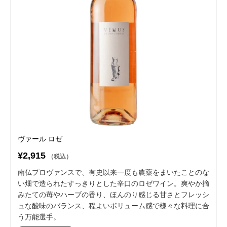
ヴァール ロゼ
¥2,915
（税込）
南仏プロヴァンスで、有史以来一度も農薬をまいたことのな
い畑で造られたすっきりとした辛口のロゼワイン。爽やか摘
みたての苺やハーブの香り、ほんのり感じる甘さとフレッシ
ュな酸味のバランス、程よいボリューム感で様々な料理に合
う万能選手。