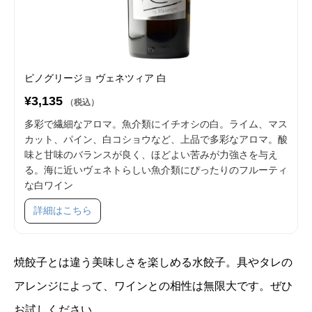
ピノグリージョ ヴェネツィア 白
¥3,135
（税込）
多彩で繊細なアロマ。魚介類にイチオシの白。ライム、マス
カット、パイン、白コショウなど、上品で多彩なアロマ。酸
味と甘味のバランスが良く、ほどよい苦みが力強さを与え
る。海に近いヴェネトらしい魚介類にぴったりのフルーティ
な白ワイン
SKU 53008
詳細はこちら
焼餃子とは違う美味しさを楽しめる水餃子。具やタレの
アレンジによって、ワインとの相性は無限大です。ぜひ
お試しください。