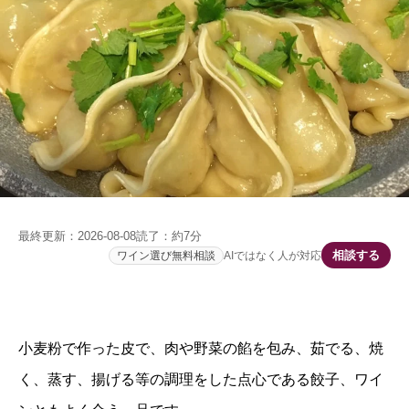
最終更新：
2026-08-08
読了：
約7分
相談する
ワイン選び無料相談
AIではなく人が対応
小麦粉で作った皮で、肉や野菜の餡を包み、茹でる、焼
く、蒸す、揚げる等の調理をした点心である餃子、ワイ