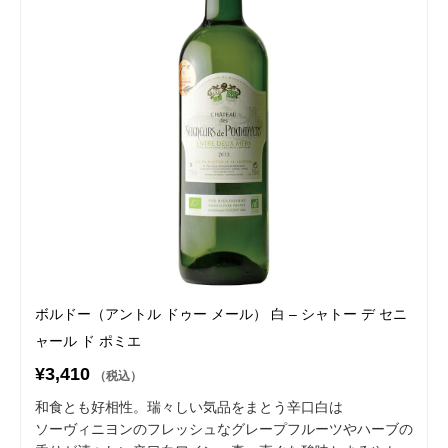
ボルドー（アントル ドゥー メール） 白 – シャトー デ セニ
ャール ド ポミエ
¥3,410
（税込）
和食とも好相性。瑞々しい気品をまとう辛口白は
ソーヴィニヨンのフレッシュなグレープフルーツやハーブの